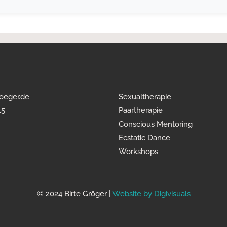
roeger.de
Sexualtherapie
15
Paartherapie
Conscious Mentoring
Ecstatic Dance
Workshops
© 2024 Birte Gröger |
Website by Digivisuals